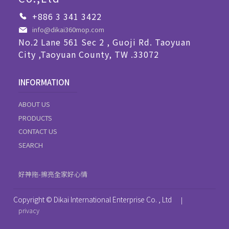
+886 3 341 3422
info@dikai360mop.com
No.2 Lane 561 Sec 2 , Guoji Rd. Taoyuan
City ,Taoyuan County, TW .33072
INFORMATION
ABOUT US
PRODUCTS
CONTACT US
SEARCH
好神拖-擦亮全家好心情
Copyright © Dikai International Enterprise Co. , Ltd
|
privacy